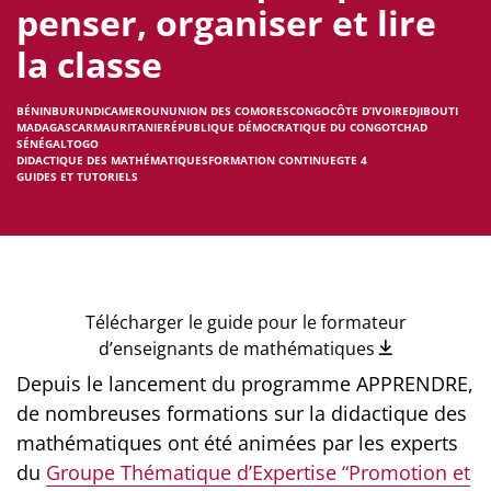
penser, organiser et lire
la classe
BÉNIN
BURUNDI
CAMEROUN
UNION DES COMORES
CONGO
CÔTE D’IVOIRE
DJIBOUTI
MADAGASCAR
MAURITANIE
RÉPUBLIQUE DÉMOCRATIQUE DU CONGO
TCHAD
SÉNÉGAL
TOGO
DIDACTIQUE DES MATHÉMATIQUES
FORMATION CONTINUE
GTE 4
GUIDES ET TUTORIELS
Télécharger le guide pour le formateur
d’enseignants de mathématiques
Depuis le lancement du programme APPRENDRE,
de nombreuses formations sur la didactique des
mathématiques ont été animées par les experts
du
Groupe Thématique d’Expertise “Promotion et